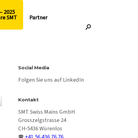
– 2025
hre SMT
Partner
Social Media
Folgen Sie uns auf LinkedIn
Kontakt
SMT Swiss Mains GmbH
Grosszelgstrasse 24
CH‑5436 Würenlos
🕿
+41 56 436 76 76