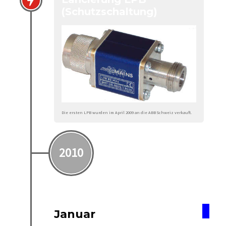
(Schutzschaltung)
Die ersten LPB wurden im April 2009 an die ABB Schweiz verkauft.
2010
Januar