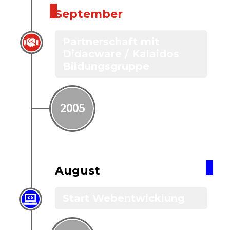
September
Partnerschaft mit
Didacware / Kalaidos
Bildungsgruppe
2005
August
Start Webentwicklung