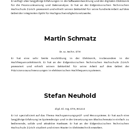
Er verfügt über langjährige Erfahrungen in der Softwareentwicklung und der digitalen Elektronik
für die Prozesssteuerung und Datenanalyse. Er hat an der Eidgenössischen Technischen
Hochschule Zürich promoviert und erhielt seinen Doktortitel für seine fundierte Arbeit auf dem
Gebiet der integrierten Optik für Hochgeschwindigkeitsnetzwerke.
Martin Schmatz
Dr. sc. techn. ETH
Er hat eine sehr breite Ausbildung in der Elektronik, insbesondere in der
Hochfrequenzelektronik. Er hat an der Eidgenössischen Technischen Hochschule Zürich
promoviert und erhielt seinen Doktortitel für seine Arbeit auf dem Gebiet der
Präzisionsrauschmessungen in elektronischen Hochfrequenzsystemen.
Stefan Neuhold
dipl. El. Ing. ETH, M.S.E.E
Er ist spezialisiert auf das Thema Hochspannungsprüf- und Messsysteme. Er hat auch eine
langjährige Erfahrung im Systemdesign und in der Umsetzung von Blockschemata in einfach zu
bedienende, solide und attraktive Hardware. Er hat an der Eidgenössischen Technischen
Hochschule Zürich studiert und einen Master in Elektrotechnik erworben.