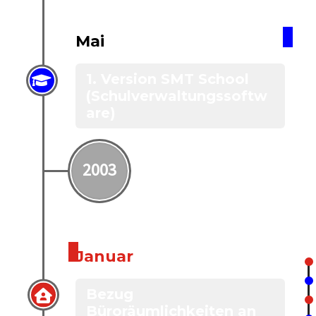
Mai
1. Version SMT School
(Schulverwaltungssoftw
are)
2003
Januar
Bezug
Büroräumlichkeiten an