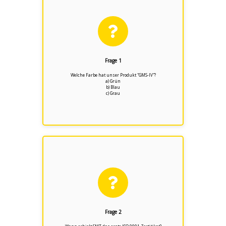
Lösung 1
a) Grün
b) Blau
c) Grau (Früher)
Frage 1
Welche Farbe hat unser Produkt "GMS-IV"?
Mehr Information ...
a) Grün
b) Blau
c) Grau
Lösung 2
a) 2009
b) 2003
c) 2006
Frage 2