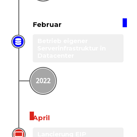
Februar
Betrieb eigener
Serverinfrastruktur in
Datacenter
2022
April
Lancierung EIP