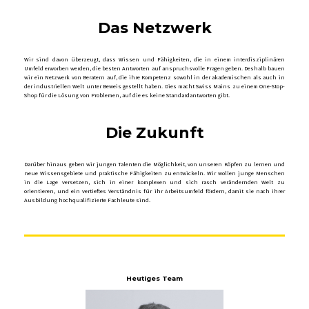
Das Netzwerk
Wir sind davon überzeugt, dass Wissen und Fähigkeiten, die in einem interdisziplinären
Umfeld erworben werden, die besten Antworten auf anspruchsvolle Fragen geben. Deshalb bauen
wir ein Netzwerk von Beratern auf, die ihre Kompetenz sowohl in der akademischen als auch in
der industriellen Welt unter Beweis gestellt haben. Dies macht Swiss Mains zu einem One-Stop-
Shop für die Lösung von Problemen, auf die es keine Standardantworten gibt.
Die Zukunft
Darüber hinaus geben wir jungen Talenten die Möglichkeit, von unseren Köpfen zu lernen und
neue Wissensgebiete und praktische Fähigkeiten zu entwickeln. Wir wollen junge Menschen
in die Lage versetzen, sich in einer komplexen und sich rasch verändernden Welt zu
orientieren, und ein vertieftes Verständnis für ihr Arbeitsumfeld fördern, damit sie nach ihrer
Ausbildung hochqualifizierte Fachleute sind.
Heutiges Team