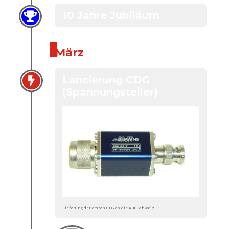
10 Jahre Jubiläum
März
Lancierung CDG
(Spannungsteiler)
Lieferung der ersten CDG an die ABB Schweiz.