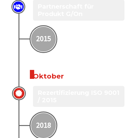
Partnerschaft für
Produkt G/On
2015
Oktober
Rezertifizierung ISO 9001
/ 2015
2018