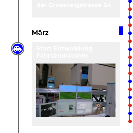
der Grosszelgstrasse 24
März
Start Entwicklung
Fahrsimulatoren