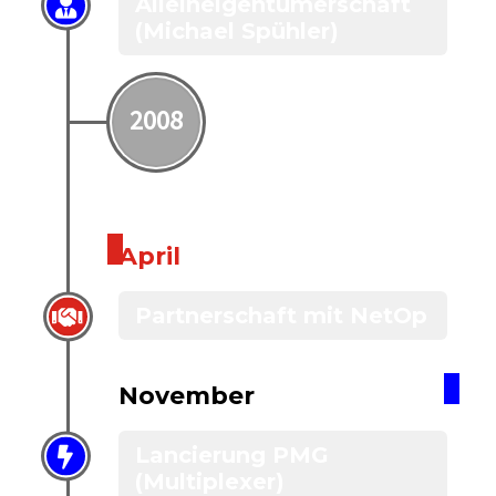
Alleineigentümerschaft
(Michael Spühler)
2008
April
Partnerschaft mit NetOp
November
Lancierung PMG
(Multiplexer)