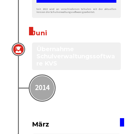
Seit 2013 wird an verschiedenen Schulen mit der aktuellen
Version der Schulverwaltungssoftware gearbeitet.
Juni
Übernahme
Schulverwaltungssoftwa
re KVS
2014
März