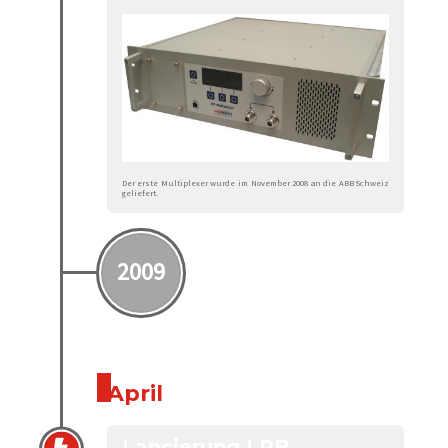
Der erste Multiplexer wurde im November 2008 an die ABB Schweiz
geliefert.
2009
April
Lancierung LPB