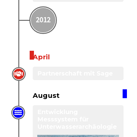
2012
April
Partnerschaft mit Sage
August
Entwicklung
Messsystem für
Unterwasserarchäologie