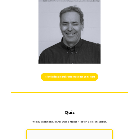
Hier finden Sie mehr Informationen zum Team
Quiz
Wie gut kennen Sie SMT Swiss Mains? Testen Sie sich selbst.