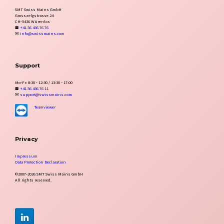
SMT Swiss Mains GmbH
Grosszelgstrasse 24
CH‑5436 Würenlos
🕿
+41 56 436 76 76
✉
info@swissmains.com
Support
Mo‑Fr: 8:30 ‑ 12:30 / 13:30 ‑ 17:00
🕿
+41 56 436 76 11
✉
support@swissmains.com
Teamviewer
Privacy
Impressum
Data Protection Declaration
©2007‑2026 SMT Swiss Mains GmbH
All rights reserved.