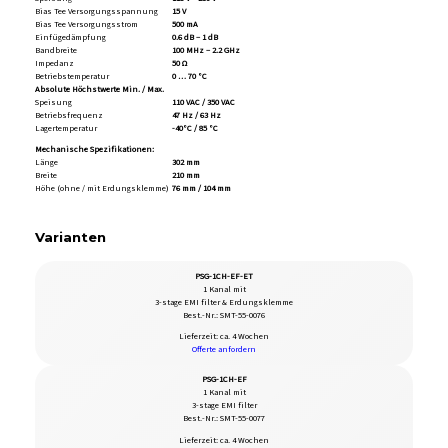
Bias Tee Versorgungsspannung
15 V
Bias Tee Versorgungsstrom
500 mA
Einfügedämpfung
0.6 dB – 1 dB
Bandbreite
100 MHz – 2.2 GHz
Impedanz
50 Ω
Betriebstemperatur
0 … 70 °C
Absolute Höchstwerte Min. / Max.
Speisung
110 VAC / 350 VAC
Betriebsfrequenz
47 Hz / 63 Hz
Lagertemperatur
-40°C / 85 °C
Mechanische Spezifikationen:
Länge
302 mm
Breite
210 mm
Höhe (ohne / mit Erdungsklemme)
76 mm / 104 mm
Varianten
PSG-1CH-EF-ET
1 Kanal mit
3-stage EMI filter & Erdungsklemme
Best.-Nr.: SMT-55-0076
Lieferzeit: ca. 4 Wochen
Offerte anfordern
PSG-1CH-EF
1 Kanal mit
3-stage EMI filter
Best.-Nr.: SMT-55-0077
Lieferzeit: ca. 4 Wochen