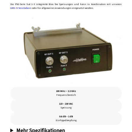
Die PSG Serie hat 1–3 integrierte Bias-Tee Speisungen und kann in Kombination mit unseren
GMS-IV Verstärkern
oder für allgemeine Anwendungen eingesetzt werden.
100 MHz – 2.2 GHz
Frequenzbereich
115 – 230 VAC
Speisung
0.6 dB – 1 dB
Einfügedämpfung
Mehr Spezifikationen