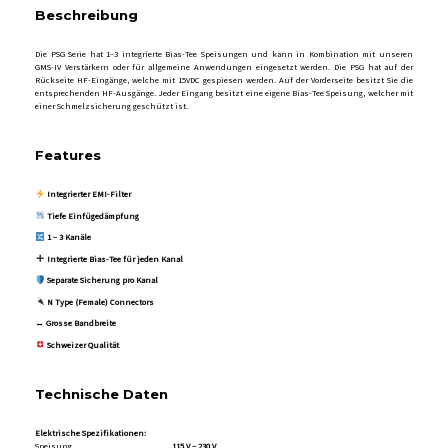
Beschreibung
Die PSG Serie hat 1–3 integrierte Bias-Tee Speisungen und kann in Kombination mit unseren
GMS-IV Verstärkern oder für allgemeine Anwendungen eingesetzt werden. Die PSG hat auf der
Rückseite HF-Eingänge, welche mit 15VDC gespiesen werden. Auf der Vorderseite besitzt Sie die
entsprechenden HF-Ausgänge. Jeder Eingang besitzt eine eigene Bias-Tee Speisung, welcher mit
einer Schmelzsicherung geschützt ist.
Features
Integrierter EMI-Filter
Tiefe Einfügedämpfung
1 – 3 Kanäle
Integrierte Bias-Tee für jeden Kanal
Separate Sicherung pro Kanal
N Type (Female) Connectors
↔️
Grosse Bandbreite
Schweizer Qualität
Technische Daten
Elektrische Spezifikationen:
Speisung
115 V – 230 V