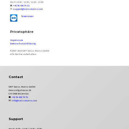
Mo‑Fr: 8:30 ‑ 12:30 / 13:30 ‑ 17:00
🕿
+41 56 436 76 11
✉
support@swissmains.com
Teamviewer
Privatsphäre
Impressum
Datenschutzerklärung
©2007‑2024 SMT Swiss Mains GmbH
Alle Rechte vorbehalten.
Contact
SMT Swiss Mains GmbH
Grosszelgstrasse 24
CH‑5436 Würenlos
🕿
+41 56 436 76 76
✉
info@swissmains.com
Support
Mo‑Fr: 8:30 ‑ 12:30 / 13:30 ‑ 17:00