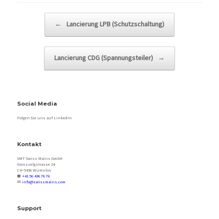
Beitragsnavigation
←
Lancierung LPB (Schutzschaltung)
Lancierung CDG (Spannungsteiler)
→
Social Media
Folgen Sie uns auf LinkedIn
Kontakt
SMT Swiss Mains GmbH
Grosszelgstrasse 24
CH‑5436 Würenlos
🕿
+41 56 436 76 76
✉
info@swissmains.com
Support