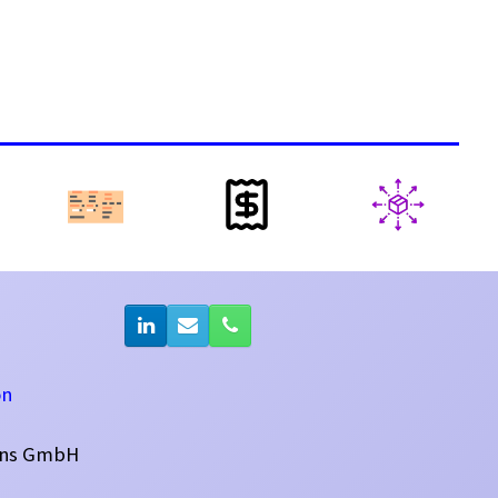
on
ins GmbH