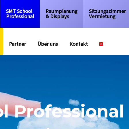
SMT School
Raumplanung
Sitzungszimmer
Professional
& Displays
Vermietung
Partner
Über uns
Kontakt
 Professional 