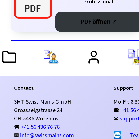
Professional.
PDF öffnen
↗
Contact
Support
SMT Swiss Mains GmbH
Mo‑Fr: 8:30
Grosszelgstrasse 24
🕿
+41 56 
CH‑5436 Würenlos
✉
suppor
🕿
+41 56 436 76 76
✉
info@swissmains.com
Tea