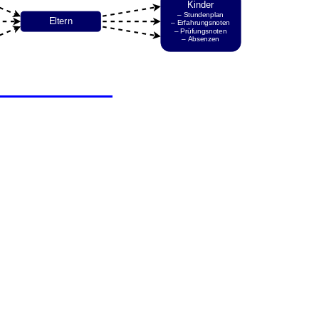
Kinder
– Stundenplan
Eltern
– Erfahrungsnoten
– Prüfungsnoten
– Absenzen