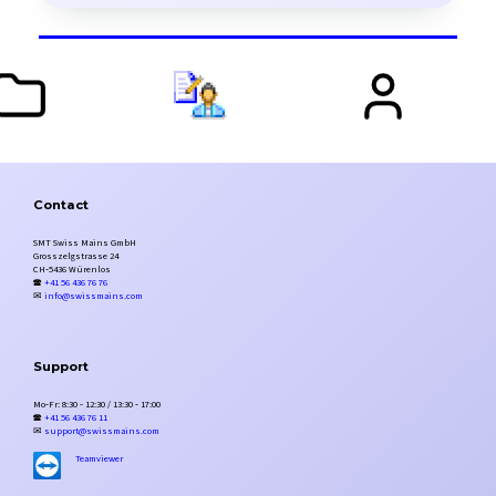
Contact
SMT Swiss Mains GmbH
Grosszelgstrasse 24
CH‑5436 Würenlos
🕿
+41 56 436 76 76
✉
info@swissmains.com
Support
Mo‑Fr: 8:30 ‑ 12:30 / 13:30 ‑ 17:00
🕿
+41 56 436 76 11
✉
support@swissmains.com
Teamviewer