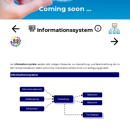
Coming soon …
Informationssystem
Im
Informationssystem
werden alle nötigen Elemente zur Darstellung und Bereitstellung der in
SMT School erhobenen Daten auf einem Informationsbildschirm zur Verfügung gestellt.
Informationssystem
Informationselement
Bildschirm
Zeitsteuerung
Darstellung
Bildschirm
Infrastruktur
Tür-Displays