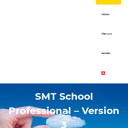
Partner
Über uns
Kontakt
SMT School
Professional – Version
3