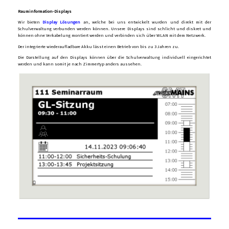
Rauminformation-Displays
Wir bieten
Display Lösungen
an, welche bei uns entwickelt wurden und direkt mit der
Schulverwaltung verbunden werden können. Unsere Displays sind schlicht und diskret und
können ohne Verkabelung montiert werden und verbinden sich über WLAN mit dem Netzwerk.
Der integrierte wiederaufladbare Akku lässt einen Betrieb von bis zu 3 Jahren zu.
Die Darstellung auf den Displays können über die Schulverwaltung individuell eingerichtet
werden und kann somit je nach Zimmertyp anders aussehen.