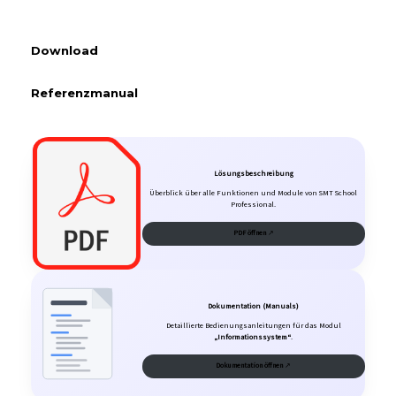
Download
Referenzmanual
Lösungsbeschreibung
Überblick über alle Funktionen und Module von SMT School
Professional.
PDF öffnen
↗
Dokumentation (Manuals)
Detaillierte Bedienungsanleitungen für das Modul
„Informationssystem“
.
Dokumentation öffnen
↗